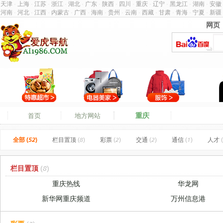
天津
·
上海
·
江苏
·
浙江
·
湖北
·
广东
·
陕西
·
四川
·
重庆
·
辽宁
·
黑龙江
·
湖南
·
安徽
河南
·
河北
·
江西
·
内蒙古
·
广西
·
海南
·
贵州
·
云南
·
西藏
·
甘肃
·
青海
·
宁夏
·
新疆
网页
网页
重庆
首页
地方网站
全部 (52)
栏目置顶
(8)
彩票
(2)
交通
(2)
通信
(1)
人才
(
栏目置顶
(8)
重庆热线
华龙网
新华网重庆频道
万州信息港