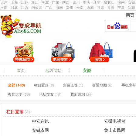
天津
·
上海
·
江苏
·
浙江
·
湖北
·
广东
·
陕西
·
四川
·
重庆
·
辽宁
·
黑龙江
·
湖南
·
安徽
河南
·
河北
·
江西
·
内蒙古
·
广西
·
海南
·
贵州
·
云南
·
西藏
·
甘肃
·
青海
·
宁夏
·
新疆
网页
网页
安徽
首页
地方网站
全部 (140)
栏目置顶
(8)
彩票证券
(1)
交通地图
(6)
手机宽带
教育大学
(59)
论坛交友
(10)
政府组织
(24)
栏目置顶
(8)
中安在线
安徽电视台
安徽农网
黄山市民网