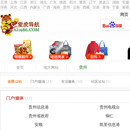
天津
·
上海
·
江苏
·
浙江
·
湖北
·
广东
·
陕西
·
四川
·
重庆
·
辽宁
·
黑龙江
·
湖南
·
安徽
河南
·
河北
·
江西
·
内蒙古
·
广西
·
海南
·
贵州
·
云南
·
西藏
·
甘肃
·
青海
·
宁夏
·
新疆
网页
网页
贵州
首页
地方网站
全部 (26)
门户/媒体
(11)
生活服务
(10)
社区论坛
(5)
门户/媒体
(11)
贵州信息港
贵州电视台
贵州省政府
铜仁
安顺
凯里信息港