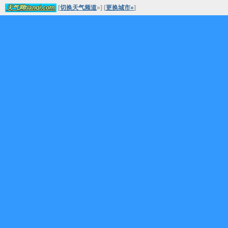
[
切换天气频道
»
]
[
更换城市»
]
天气网tianqi.com