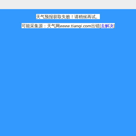
天气预报获取失败！请稍候再试。
可能采集源：天气网www.tianqi.com出错[
去解决
]