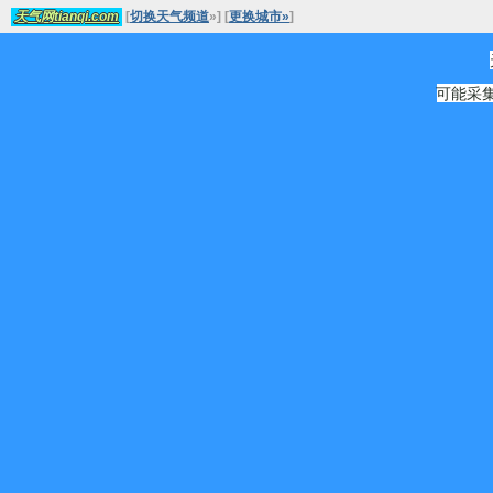
[
切换天气频道
»
]
[
更换城市»
]
天气网tianqi.com
可能采集源