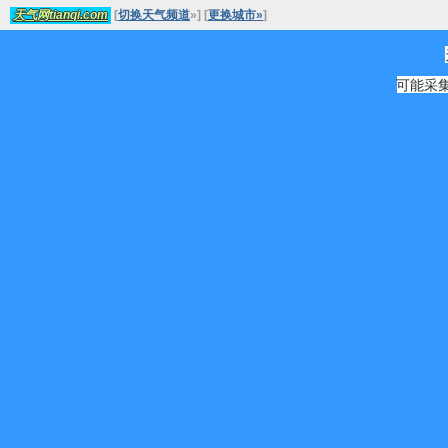
[
切换天气频道
»
]
[
更换城市»
]
天气网tianqi.com
可能采集源