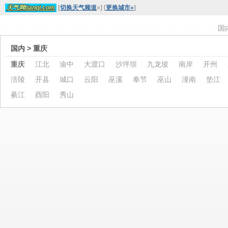
[
切换天气频道
»
]
[
更换城市»
]
天气网tianqi.com
国
国内
> 重庆
重庆
江北
渝中
大渡口
沙坪坝
九龙坡
南岸
开州
涪陵
开县
城口
云阳
巫溪
奉节
巫山
潼南
垫江
綦江
酉阳
秀山