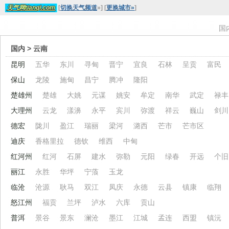
[
切换天气频道
»
]
[
更换城市»
]
天气网tianqi.com
国
国内
> 云南
昆明
五华
东川
寻甸
晋宁
宜良
石林
呈贡
富民
保山
龙陵
施甸
昌宁
腾冲
隆阳
楚雄州
楚雄
大姚
元谋
姚安
牟定
南华
武定
禄丰
大理州
云龙
漾濞
永平
宾川
弥渡
祥云
巍山
剑川
德宏
陇川
盈江
瑞丽
梁河
潞西
芒市
芒市区
迪庆
香格里拉
德钦
维西
中甸
红河州
红河
石屏
建水
弥勒
元阳
绿春
开远
个旧
丽江
永胜
华坪
宁蒗
玉龙
临沧
沧源
耿马
双江
凤庆
永德
云县
镇康
临翔
怒江州
福贡
兰坪
泸水
六库
贡山
普洱
景谷
景东
澜沧
墨江
江城
孟连
西盟
镇沅