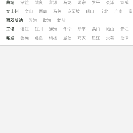
曲靖
沾益
陆良
富源
马龙
师宗
罗平
会泽
宣威
文山州
文山
西畴
马关
麻栗坡
砚山
丘北
广南
富
西双版纳
景洪
勐海
勐腊
玉溪
澄江
江川
通海
华宁
新平
易门
峨山
元江
昭通
鲁甸
彝良
镇雄
威信
巧家
绥江
永善
盐津